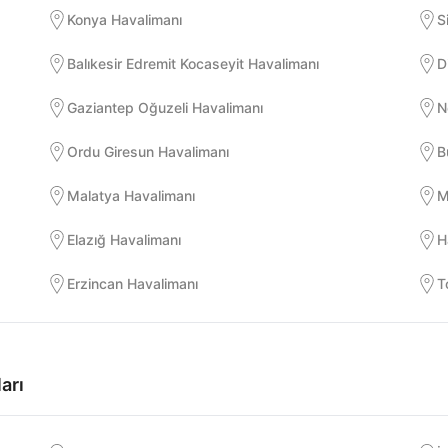
Konya Havalimanı
S
Balıkesir Edremit Kocaseyit Havalimanı
D
Gaziantep Oğuzeli Havalimanı
N
Ordu Giresun Havalimanı
B
Malatya Havalimanı
M
Elazığ Havalimanı
H
Erzincan Havalimanı
T
arı