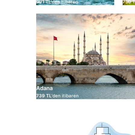
991 TL
'den itibaren
750 
Adana
739 TL
'den itibaren