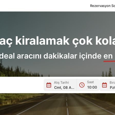
Rezervasyon So
aç kiralamak çok kol
 ideal aracını dakikalar içinde
en 
Saat
Alış Tarihi
Bır
Location Icon
Time Icon
Calend
10:00