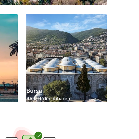
Bursa
959 TL
'den itibaren