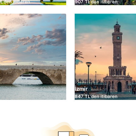
TL
'den itibaren
907 TL
'den itibaren
İzmir
847 TL
'den itibaren