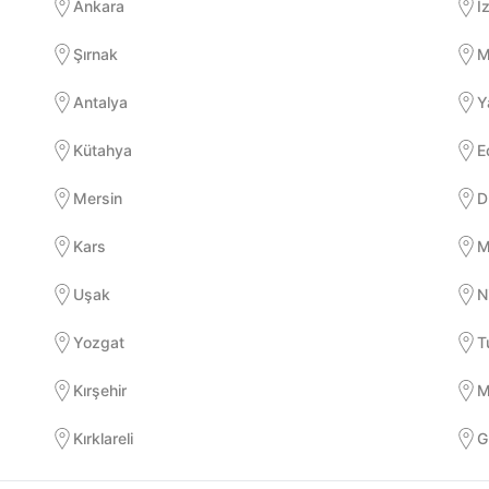
Ankara
İ
Şırnak
M
Antalya
Y
Kütahya
E
Mersin
D
Kars
M
Uşak
N
Yozgat
T
Kırşehir
M
Kırklareli
G