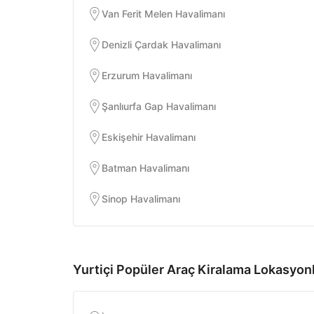
Van Ferit Melen Havalimanı
Denizli Çardak Havalimanı
Erzurum Havalimanı
Şanlıurfa Gap Havalimanı
Eskişehir Havalimanı
Batman Havalimanı
Sinop Havalimanı
Yurtiçi Popüler Araç Kiralama Lokasyonl