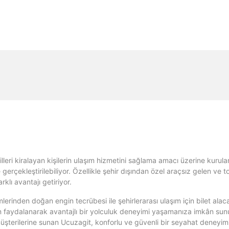
billeri kiralayan kişilerin ulaşım hizmetini sağlama amacı üzerine kurula
 gerçekleştirilebiliyor. Özellikle şehir dışından özel araçsız gelen ve
klı avantajı getiriyor.
rinden doğan engin tecrübesi ile şehirlerarası ulaşım için bilet alacak
faydalanarak avantajlı bir yolculuk deneyimi yaşamanıza imkân sunuyo
müşterilerine sunan Ucuzagit, konforlu ve güvenli bir seyahat deneyim