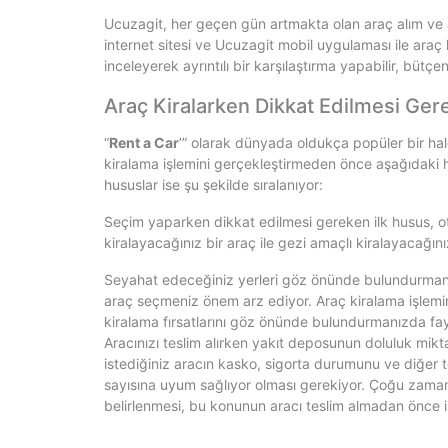
Ucuzagit, her geçen gün artmakta olan araç alım ve ar
internet sitesi ve Ucuzagit mobil uygulaması ile araç ki
inceleyerek ayrıntılı bir karşılaştırma yapabilir, bütçe
Araç Kiralarken Dikkat Edilmesi Ger
“
Rent a Car
’” olarak dünyada oldukça popüler bir ha
kiralama işlemini gerçekleştirmeden önce aşağıdaki h
hususlar ise şu şekilde sıralanıyor:
Seçim yaparken dikkat edilmesi gereken ilk husus, ot
kiralayacağınız bir araç ile gezi amaçlı kiralayacağınız
Seyahat edeceğiniz yerleri göz önünde bulundurmanız da
araç seçmeniz önem arz ediyor. Araç kiralama işlemi
kiralama fırsatlarını göz önünde bulundurmanızda fayda 
Aracınızı teslim alırken yakıt deposunun doluluk mikt
istediğiniz aracın kasko, sigorta durumunu ve diğer t
sayısına uyum sağlıyor olması gerekiyor. Çoğu zaman 
belirlenmesi, bu konunun aracı teslim almadan önce il