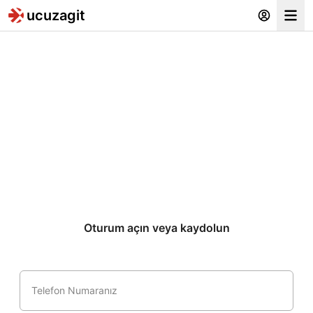
ucuzagit
Ham
Oturum açın veya kaydolun
Telefon Numaranız