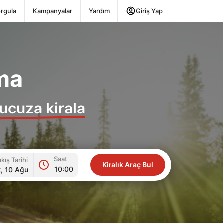
rgula
Kampanyalar
Yardım
Giriş Yap
ma
ucuza kirala
Saat
akış Tarihi
ar Icon
Time Icon
Kiralık Araç Bul
10:00