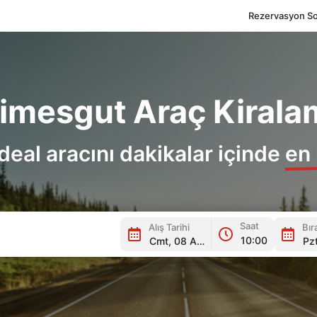
Rezervasyon So
timesgut Araç Kirala
 ideal aracını dakikalar içinde
en 
Saat
Alış Tarihi
Bır
Location Icon
Time Icon
Calend
10:00