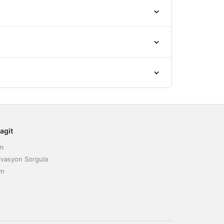
agit
ım
vasyon Sorgula
im